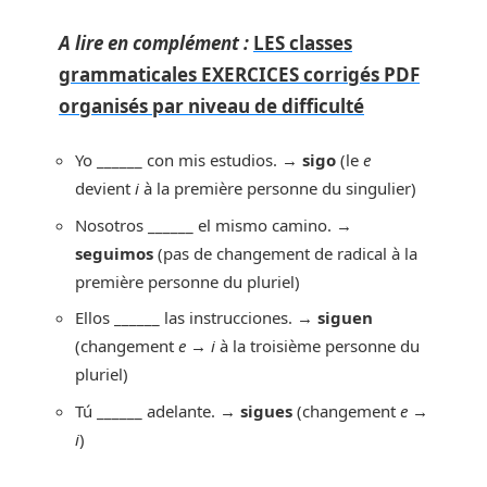
A lire en complément :
LES classes
grammaticales EXERCICES corrigés PDF
organisés par niveau de difficulté
Yo ______ con mis estudios. →
sigo
(le
e
devient
i
à la première personne du singulier)
Nosotros ______ el mismo camino. →
seguimos
(pas de changement de radical à la
première personne du pluriel)
Ellos ______ las instrucciones. →
siguen
(changement
e → i
à la troisième personne du
pluriel)
Tú ______ adelante. →
sigues
(changement
e →
i
)