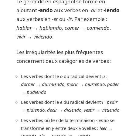
Le gérondif en espagnol se forme en
ajoutant
-ando
aux verbes en
-ar
et
-iendo
aux verbes en
-er
ou
-ir
. Par exemple :
hablar → hablando
,
comer → comiendo
,
vivir → viviendo
.
Les irrégularités les plus fréquentes
concernent deux catégories de verbes :
Les verbes dont le
o
du radical devient
u
:
dormir → durmiendo
,
morir → muriendo
,
poder
→ pudiendo
Les verbes dont le
e
du radical devient
i
:
pedir
→ pidiendo
,
decir → diciendo
,
vestir → vistiendo
Les verbes où le
i
de la terminaison
-iendo
se
transforme en
y
entre deux voyelles :
leer →
leyendo
,
oír → oyendo
,
ir → yendo