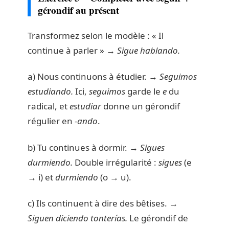
gérondif au présent
Transformez selon le modèle : « Il
continue à parler » →
Sigue hablando.
a) Nous continuons à étudier. →
Seguimos
estudiando.
Ici,
seguimos
garde le
e
du
radical, et
estudiar
donne un gérondif
régulier en
-ando
.
b) Tu continues à dormir. →
Sigues
durmiendo.
Double irrégularité :
sigues
(e
→ i) et
durmiendo
(o → u).
c) Ils continuent à dire des bêtises. →
Siguen diciendo tonterías.
Le gérondif de