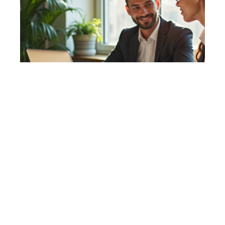
7 min read
Validité et usage du terme ‘collab’ en langue
française